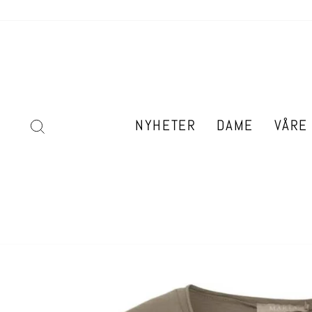
Hopp
til
innhold
SØK
NYHETER
DAME
VÅRE