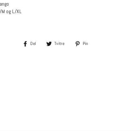
ango
/M og L/XL
Del
Tvitre
Pin
Del
Tvitre
Pin
på
på
på
Facebook
Twitter
Pinterest