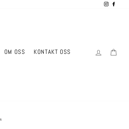
Instagram
Facebo
OM OSS
KONTAKT OSS
LOGG INN
HAN
A