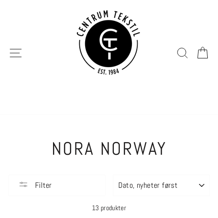
Hopp
til
innhold
SIDENAVIGERING
SØK
H
NORA NORWAY
SORTER
Filter
13 produkter