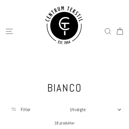
Hopp
til
innhold
SIDENAVIGERING
SØK
H
BIANCO
SORTER
Filter
18 produkter