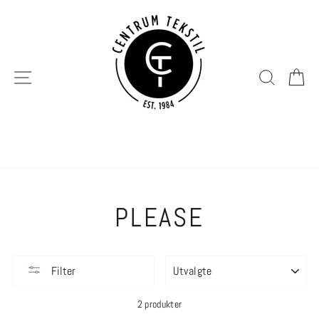
Hopp
til
innhold
SIDENAVIGERING
SØK
H
PLEASE
SORTER
Filter
2 produkter