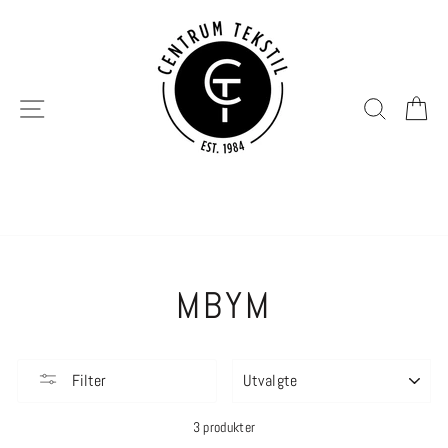
Hopp
til
innhold
SIDENAVIGERING
SØK
H
MBYM
SORTER
Filter
3 produkter