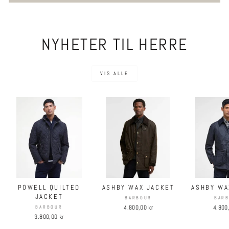
NYHETER TIL HERRE
VIS ALLE
POWELL QUILTED
ASHBY WAX JACKET
ASHBY WA
JACKET
BARBOUR
BAR
4.800,00 kr
4.800,
BARBOUR
3.800,00 kr