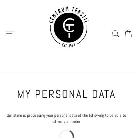
Hopp
til
innhold
SIDENAVIGERING
SØK
H
MY PERSONAL DATA
Our store is processing your personal data of the following to be able to
deliver your order.