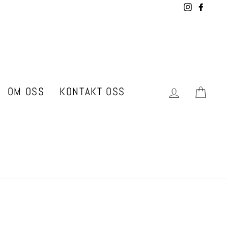
Instagram
Facebo
OM OSS
KONTAKT OSS
LOGG INN
HAN