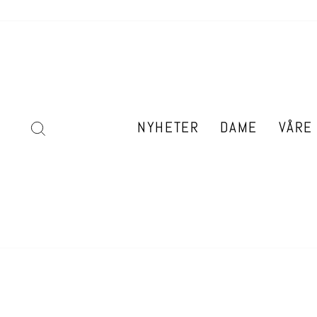
Hopp
til
innhold
SØK
NYHETER
DAME
VÅRE