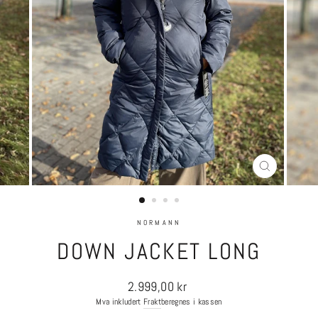
LUKK
(ESC)
NORMANN
DOWN JACKET LONG
Ordinær
2.999,00 kr
pris
Mva inkludert
Frakt
beregnes i kassen