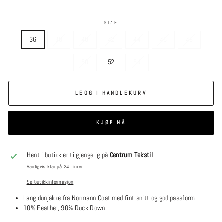
SIZE
36
38
40
42
44
46
48
50
52
54
LEGG I HANDLEKURV
KJØP NÅ
Hent i butikk er tilgjengelig på
Centrum Tekstil
Vanligvis klar på 24 timer
Se butikkinformasjon
Lang dunjakke fra Normann Coat med fint snitt og god passform
10% Feather, 90% Duck Down