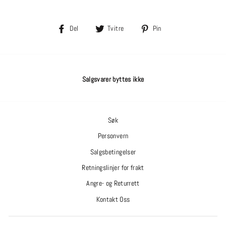
Del
Tvitre
Pin
Del
Tvitre
Pin
på
på
på
Facebook
Twitter
Pinterest
Salgsvarer byttes ikke
Søk
Personvern
Salgsbetingelser
Retningslinjer for frakt
Angre- og Returrett
Kontakt Oss