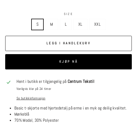
SIZE
S
M
L
XL
XXL
LEGG I HANDLEKURV
KJØP NÅ
Hent i butikk er tilgjengelig på
Centrum Tekstil
Vanligvis klar på 24 timer
Se butikkinformasjon
Basic t-skjorte med hjertedetalj på erme i en myk og deilig kvalitet.
Mørkeblå
70% Modal, 30% Polyester