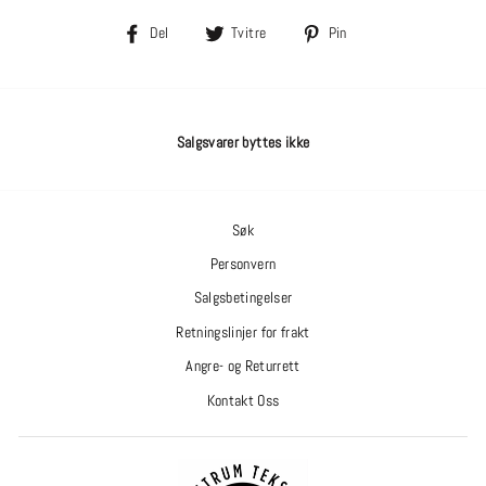
Del
Tvitre
Pin
Del
Tvitre
Pin
på
på
på
Facebook
Twitter
Pinterest
Salgsvarer byttes ikke
Søk
Personvern
Salgsbetingelser
Retningslinjer for frakt
Angre- og Returrett
Kontakt Oss