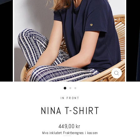
LUKK
(ESC)
IN FRONT
NINA T-SHIRT
Ordinær
449,00 kr
pris
Mva inkludert
Frakt
beregnes i kassen