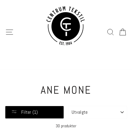
Hopp
til
innhold
SIDENAVIGERING
SØK
H
ANE MONE
SORTER
Filter (1)
30 produkter